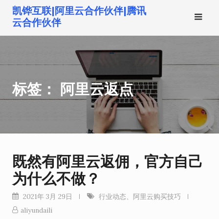
跳
凯铧互联|阿里云合作伙伴|腾讯
转
云合作伙伴
到
内
容
标签：
阿里云返点
既然有阿里云返佣，官方自己
为什么不做？
2021年 3月 29日
行业动态
、
阿里云购买技巧
aliyundaili