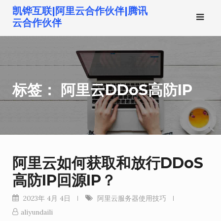
跳
凯铧互联|阿里云合作伙伴|腾讯
转
云合作伙伴
到
内
容
标签：
阿里云DDoS高防IP
阿里云如何获取和放行DDoS
高防IP回源IP？
2023年 4月 4日
阿里云服务器使用技巧
aliyundaili