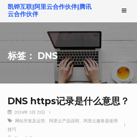
跳
凯铧互联|阿里云合作伙伴|腾讯
转
云合作伙伴
到
内
容
标签：
DNS
DNS https记录是什么意思？
2024年 3月 21日
网站开发及运营
、
阿里云产品说明
、
阿里云服务器使用
技巧