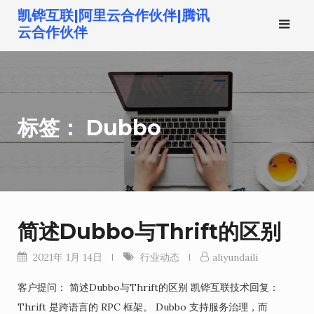
跳
凯铧互联|阿里云合作伙伴|腾讯
转
云合作伙伴
到
内
容
标签：
Dubbo
简述Dubbo与Thrift的区别
2021年 1月 14日
行业动态
aliyundaili
客户提问： 简述Dubbo与Thrift的区别 凯铧互联技术回复：
Thrift 是跨语言的 RPC 框架。 Dubbo 支持服务治理，而