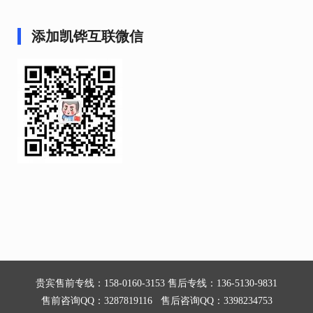
添加凯铧互联微信
贵宾售前专线：158-0160-3153 售后专线：136-5130-9831
售前咨询QQ：3287819116 售后咨询QQ：3398234753