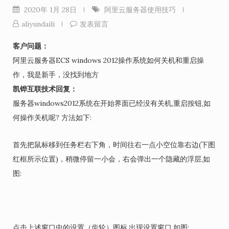
2020年 1月 28日
阿里云服务器使用技巧
aliyundaili
发表留言
客户问题：
阿里云服务器ECS windows 2012操作系统如何关机和重启操
作，我是新手，没找到地方
凯铧互联技术回复：
服务器windows2012系统在开始界面已经没有关机,重启按钮,如
何操作关机呢? 方法如下:
首先把鼠标移到任务栏右下角，时间往右一点小空位靠右边(下图
红框所示位置)，稍微停留一小会，右会弹出一个隐藏的浮层,如
图:
点击上述窗口中的设置（齿轮）图标,出现设置窗口,如图: