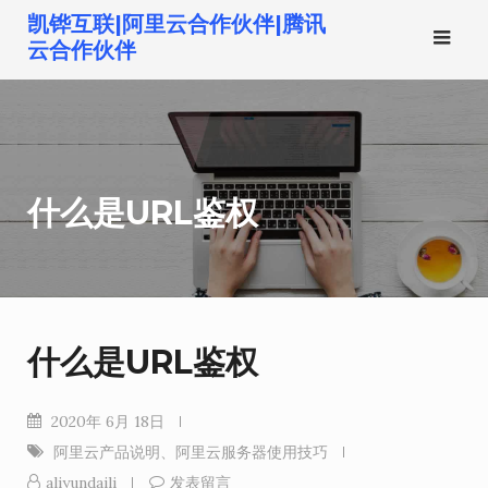
跳
凯铧互联|阿里云合作伙伴|腾讯
转
云合作伙伴
到
内
容
什么是URL鉴权
什么是URL鉴权
2020年 6月 18日
阿里云产品说明
、
阿里云服务器使用技巧
aliyundaili
发表留言