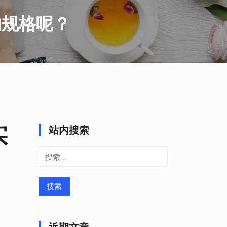
的规格呢？
实
站内搜索
搜
索：