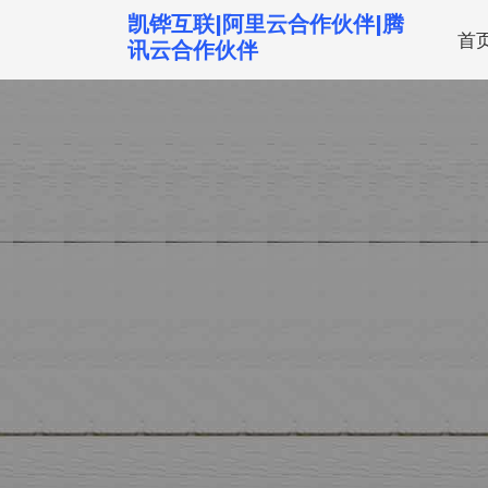
跳
凯铧互联|阿里云合作伙伴|腾
首
转
讯云合作伙伴
到
内
容