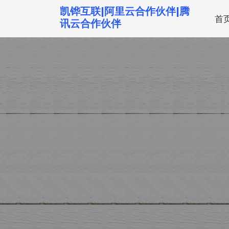
跳
凯铧互联|阿里云合作伙伴|腾
首
转
讯云合作伙伴
到
内
容