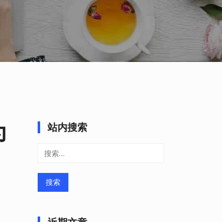
为
站内搜索
搜
索：