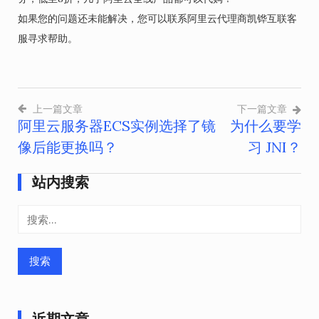
如果您的问题还未能解决，您可以联系阿里云代理商凯铧互联客
服寻求帮助。
上一篇文章
下一篇文章
阿里云服务器ECS实例选择了镜
为什么要学
文
像后能更换吗？
习 JNI？
章
导
站内搜索
航
搜
索：