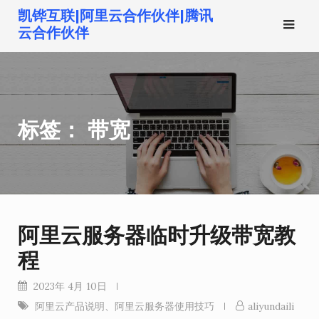
跳
凯铧互联|阿里云合作伙伴|腾讯
转
云合作伙伴
到
内
容
标签：
带宽
阿里云服务器临时升级带宽教
程
2023年 4月 10日
阿里云产品说明
、
阿里云服务器使用技巧
aliyundaili