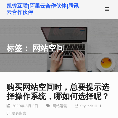
跳
凯铧互联|阿里云合作伙伴|腾讯
转
云合作伙伴
到
内
容
标签：
网站空间
购买网站空间时，总要提示选
择操作系统，哪如何选择呢？
2020年 8月 6日
网站运营
aliyundaili
发表留言