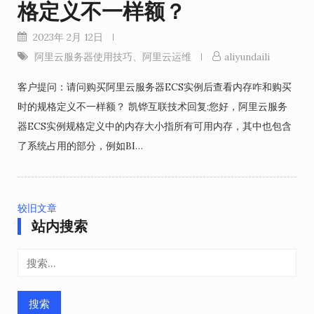
格定义不一样额？
2023年 2月 12日
阿里云服务器使用技巧
、
阿里云运维
aliyundaili
客户提问：请问购买阿里云服务器ECS实例后查看内存咋和购买
时的规格定义不一样额？ 凯铧互联技术回复:您好，阿里云服务
器ECS实例规格定义中的内存大小指所有可用内存，其中也包含
了系统占用的部分，例如BI…
较旧文章
站内搜索
文
章
搜
导
索：
航