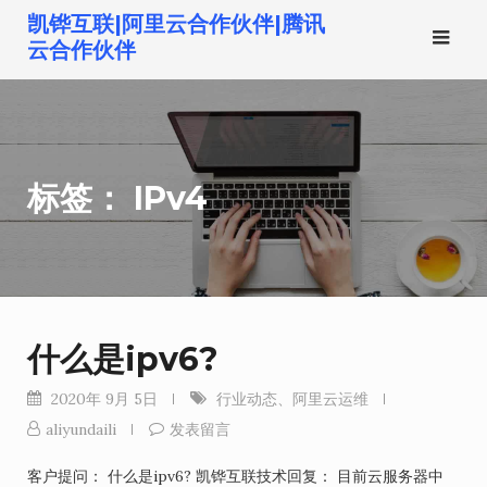
跳
凯铧互联|阿里云合作伙伴|腾讯
转
云合作伙伴
到
内
容
标签：
IPv4
什么是ipv6?
2020年 9月 5日
行业动态
、
阿里云运维
aliyundaili
发表留言
客户提问： 什么是ipv6? 凯铧互联技术回复： 目前云服务器中