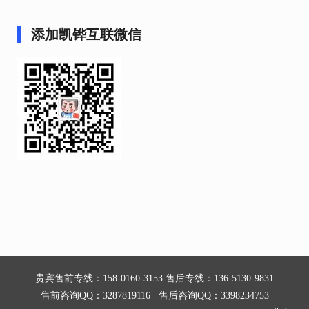
添加凯铧互联微信
贵宾售前专线：158-0160-3153 售后专线：136-5130-9831
售前咨询QQ：3287819116 售后咨询QQ：3398234753