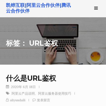
跳
凯铧互联|阿里云合作伙伴|腾讯
转
云合作伙伴
到
内
容
标签：
URL鉴权
什么是URL鉴权
2020年 6月 18日
阿里云产品说明
、
阿里云服务器使用技巧
aliyundaili
发表留言