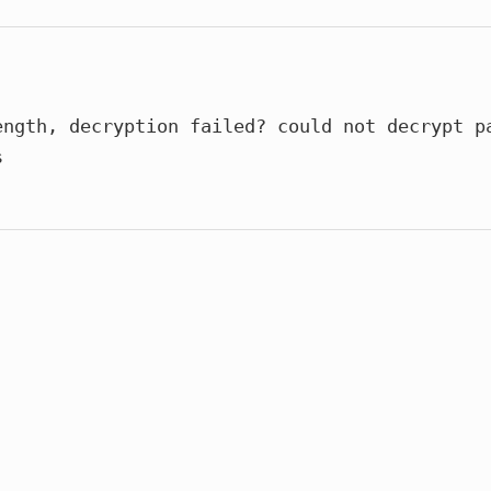
：
ength, decryption failed? could not decrypt p
s