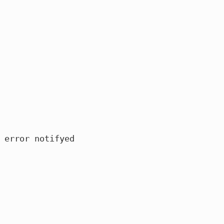
D
error
notifyed