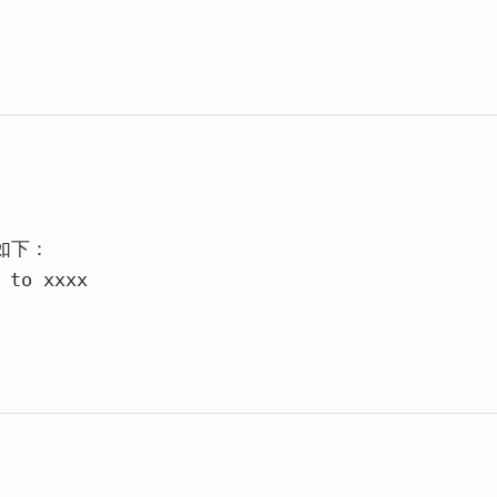
志如下：
to
xxxx