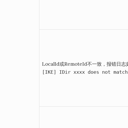
LocalId或RemoteId不一致，报错日
[IKE]
IDir
xxxx
does
not
match