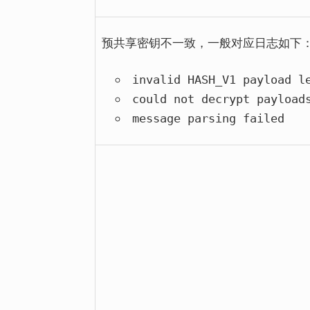
预共享密钥不一致，一般对应日志如下
invalid HASH_V1 payload l
could not decrypt payload
message parsing failed