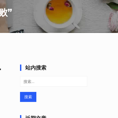
败”
一
站内搜索
搜
索：