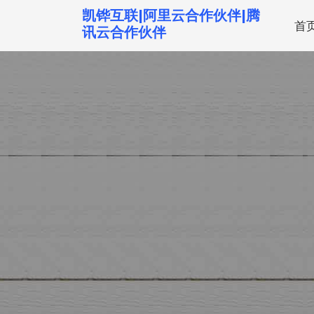
跳
凯铧互联|阿里云合作伙伴|腾
首
转
讯云合作伙伴
到
内
容